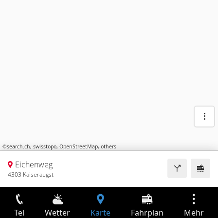
©
search.ch
,
swisstopo
,
OpenStreetMap
,
others
Eichenweg
4303 Kaiseraugst
Tel
Wetter
Karte
Fahrplan
Mehr