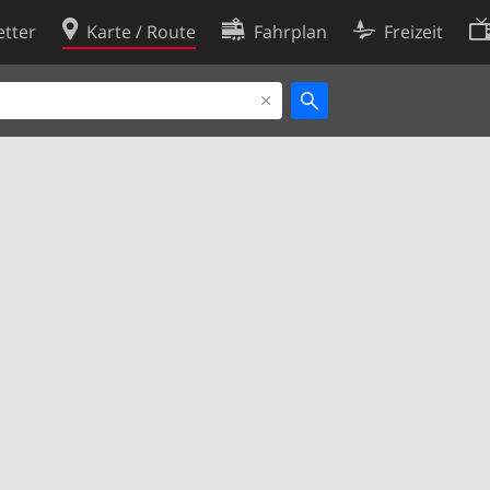
tter
Karte / Route
Fahrplan
Freizeit
Cookie-Richtlinie
ingungen
Cookie-Einstellungen
rklärung
Entwickler