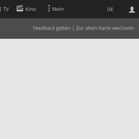
TV
Kino
Mehr
DE
Feedback geben
|
Zur alten Karte wechseln
Websuche
Apps