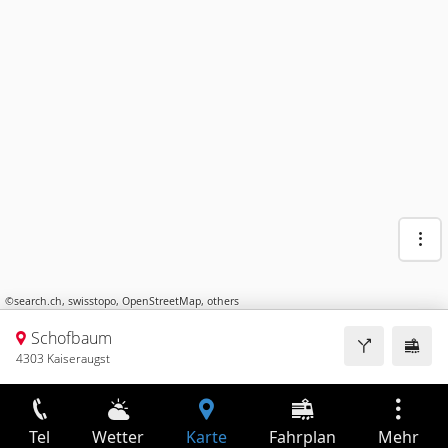
©
search.ch
,
swisstopo
,
OpenStreetMap
,
others
Schofbaum
4303 Kaiseraugst
Tel
Wetter
Karte
Fahrplan
Mehr