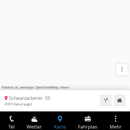
©
search.ch
,
swisstopo
,
OpenStreetMap
,
others
Schwarzackerstr. 59
4303 Kaiseraugst
Tel
Wetter
Karte
Fahrplan
Mehr