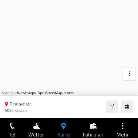
©
search.ch
,
swisstopo
,
OpenStreetMap
,
others
Breitenstr.
5082 Kaisten
Tel
Wetter
Karte
Fahrplan
Mehr