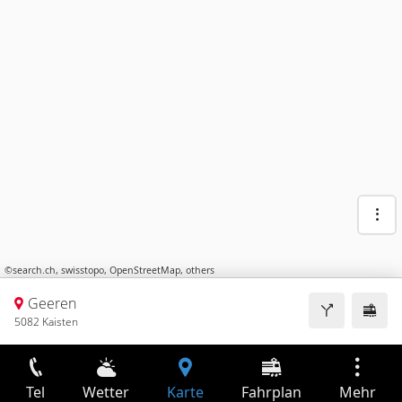
©
search.ch
,
swisstopo
,
OpenStreetMap
,
others
Geeren
5082 Kaisten
Tel
Wetter
Karte
Fahrplan
Mehr