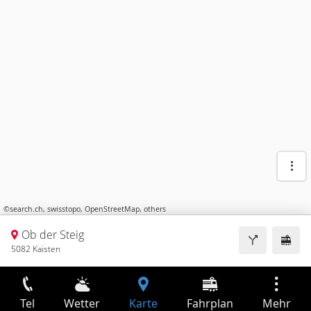
©
search.ch
,
swisstopo
,
OpenStreetMap
,
others
Ob der Steig
5082 Kaisten
Tel
Wetter
Karte
Fahrplan
Mehr