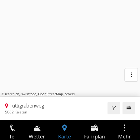
©
search.ch
,
swisstopo
,
OpenStreetMap
,
others
Tüttigrabenweg
5082 Kaisten
Tel
Wetter
Karte
Fahrplan
Mehr