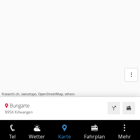
©
search.ch
,
swisstopo
,
OpenStreetMap
,
others
Bungärte
8956 Killwangen
Tel
Wetter
Karte
Fahrplan
Mehr