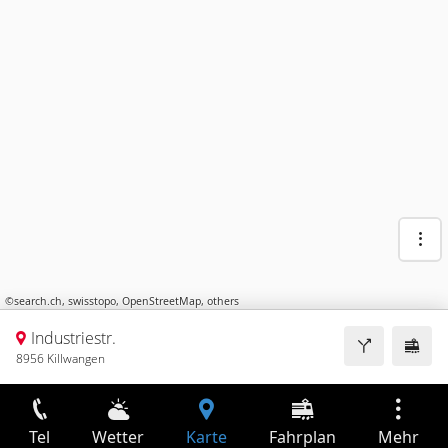
©
search.ch
,
swisstopo
,
OpenStreetMap
,
others
Industriestr.
8956 Killwangen
Tel
Wetter
Karte
Fahrplan
Mehr