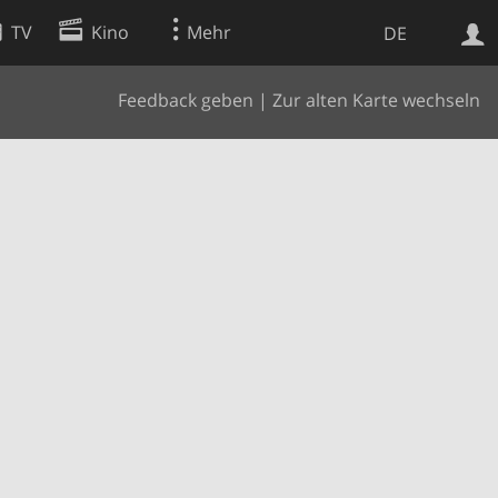
TV
Kino
Mehr
DE
Feedback geben
|
Zur alten Karte wechseln
Websuche
Apps