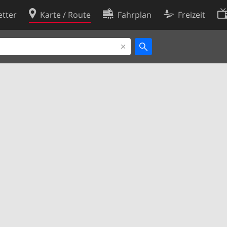
tter
Karte / Route
Fahrplan
Freizeit
Cookie-Richtlinie
ingungen
Cookie-Einstellungen
rklärung
Entwickler