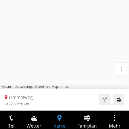
©
search.ch
,
swisstopo
,
OpenStreetMap
,
others
Limmatweg
8956 Killwangen
Tel
Wetter
Karte
Fahrplan
Mehr