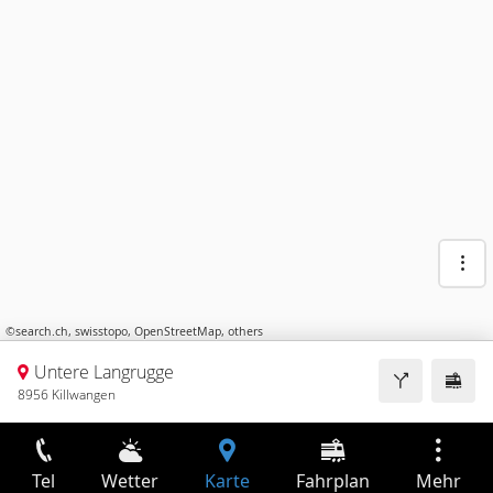
©
search.ch
,
swisstopo
,
OpenStreetMap
,
others
Untere Langrugge
8956 Killwangen
Tel
Wetter
Karte
Fahrplan
Mehr