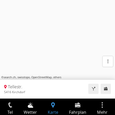
©
search.ch
,
swisstopo
,
OpenStreetMap
,
others
Tellestr.
5416 Kirchdorf
Tel
Wetter
Karte
Fahrplan
Mehr