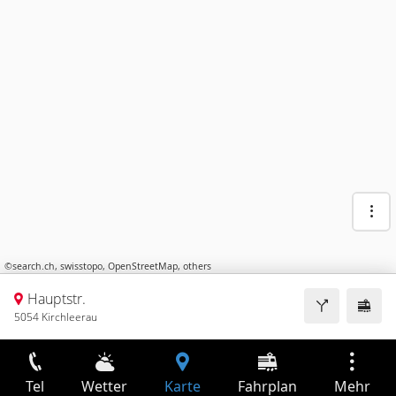
©
search.ch
,
swisstopo
,
OpenStreetMap
,
others
Hauptstr.
5054 Kirchleerau
Tel
Wetter
Karte
Fahrplan
Mehr