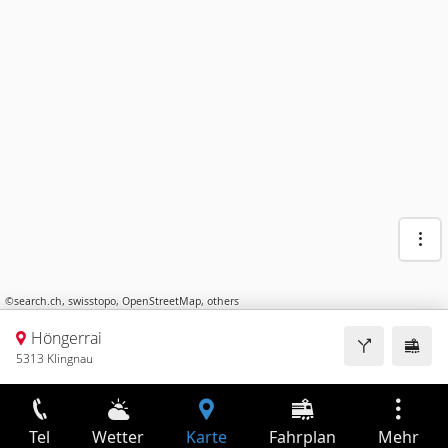
©
search.ch
,
swisstopo
,
OpenStreetMap
,
others
Höngerrai
5313 Klingnau
Tel
Wetter
Karte
Fahrplan
Mehr