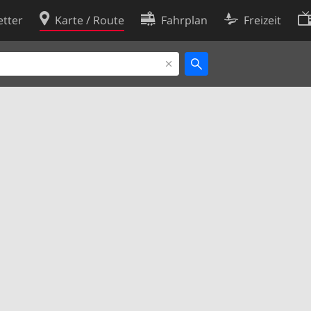
tter
Karte / Route
Fahrplan
Freizeit
Cookie-Richtlinie
ingungen
Cookie-Einstellungen
rklärung
Entwickler