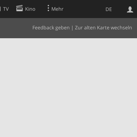
TV
Kino
Mehr
DE
Feedback geben
|
Zur alten Karte wechseln
Websuche
Apps