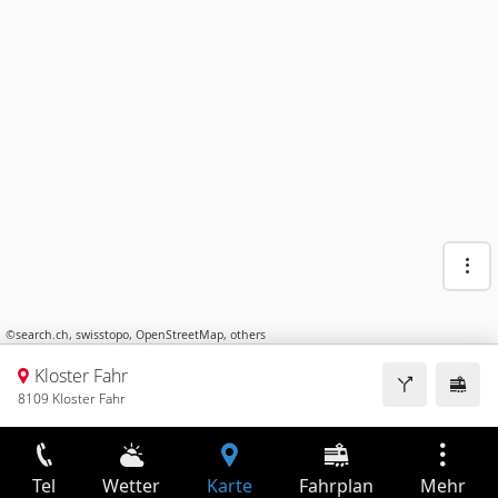
©
search.ch
,
swisstopo
,
OpenStreetMap
,
others
Kloster Fahr
8109 Kloster Fahr
Tel
Wetter
Karte
Fahrplan
Mehr