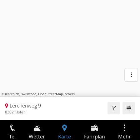
©
search.ch
,
swisstopo
,
OpenStreetMap
,
others
Lerchenweg 9
8302 Kloten
Tel
Wetter
Karte
Fahrplan
Mehr