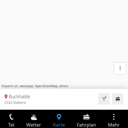
©
search.ch
,
swisstopo
,
OpenStreetMap
,
others
Buckhalde
5322 Koblenz
Tel
Wetter
Karte
Fahrplan
Mehr