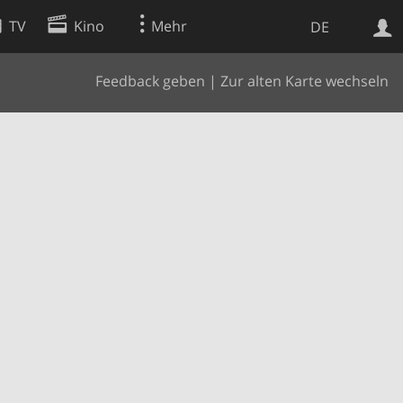
TV
Kino
Mehr
DE
Feedback geben
|
Zur alten Karte wechseln
Websuche
Apps