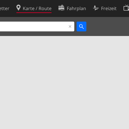
tter
Karte / Route
Fahrplan
Freizeit
Cookie-Richtlinie
ingungen
Cookie-Einstellungen
rklärung
Entwickler