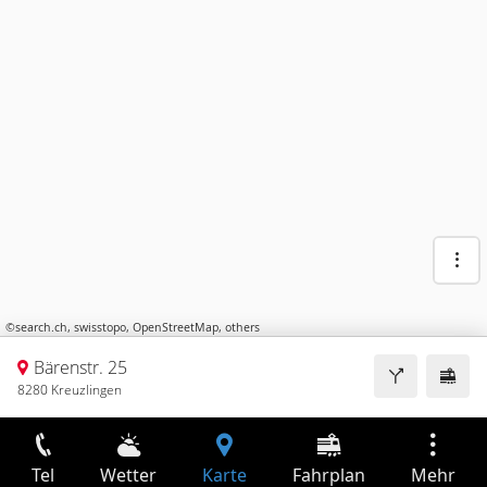
©
search.ch
,
swisstopo
,
OpenStreetMap
,
others
Bärenstr. 25
8280 Kreuzlingen
Tel
Wetter
Karte
Fahrplan
Mehr