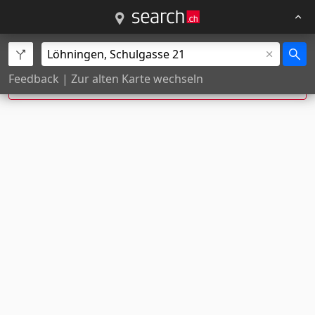
Exakte Hausnummer nicht gefunden, Position
Feedback
|
Zur alten Karte wechseln
wurde geschätzt.