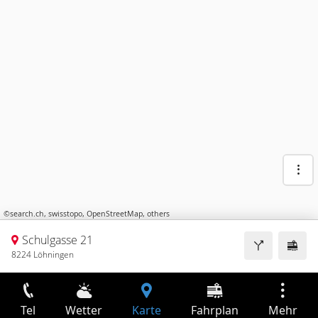
©
search.ch
,
swisstopo
,
OpenStreetMap
,
others
Schulgasse 21
8224 Löhningen
Tel
Wetter
Karte
Fahrplan
Mehr