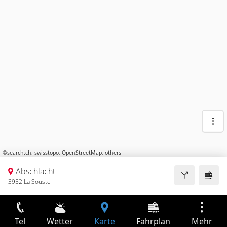
©
search.ch
,
swisstopo
,
OpenStreetMap
,
others
Abschlacht
3952 La Souste
Tel
Wetter
Karte
Fahrplan
Mehr