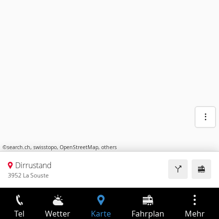
©
search.ch
,
swisstopo
,
OpenStreetMap
,
others
Dirrustand
3952 La Souste
Tel
Wetter
Karte
Fahrplan
Mehr