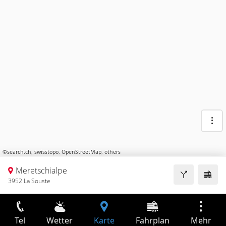
©
search.ch
,
swisstopo
,
OpenStreetMap
,
others
Meretschialpe
3952 La Souste
Tel
Wetter
Karte
Fahrplan
Mehr