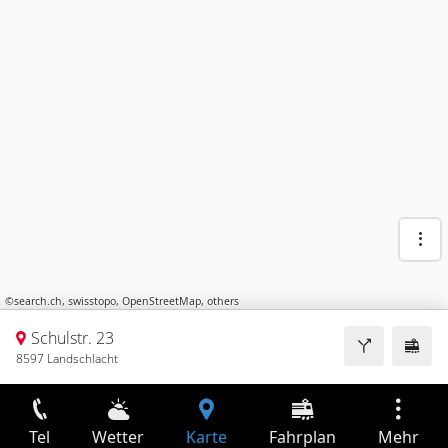
©
search.ch
,
swisstopo
,
OpenStreetMap
,
others
Schulstr. 23
8597 Landschlacht
Tel
Wetter
Karte
Fahrplan
Mehr