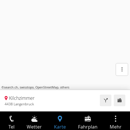
©
search.ch
,
swisstopo
,
OpenStreetMap
,
others
Kilchzimmer
4438 Langenbruck
Tel
Wetter
Karte
Fahrplan
Mehr