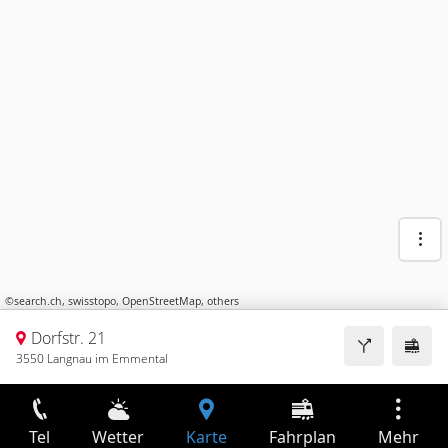
©
search.ch
,
swisstopo
,
OpenStreetMap
,
others
Dorfstr. 21
3550 Langnau im Emmental
Tel
Wetter
Karte
Fahrplan
Mehr