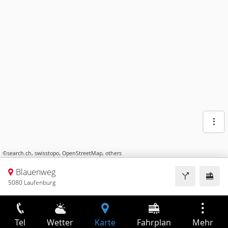
©
search.ch
,
swisstopo
,
OpenStreetMap
,
others
Blauenweg
5080 Laufenburg
Tel
Wetter
Karte
Fahrplan
Mehr