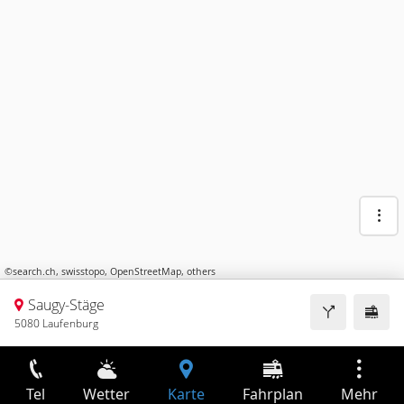
©
search.ch
,
swisstopo
,
OpenStreetMap
,
others
Saugy-Stäge
5080 Laufenburg
Tel
Wetter
Karte
Fahrplan
Mehr