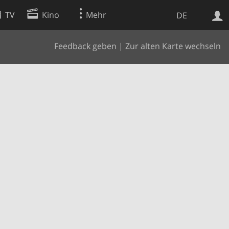
TV
Kino
Mehr
DE
Feedback geben
|
Zur alten Karte wechseln
Websuche
Apps