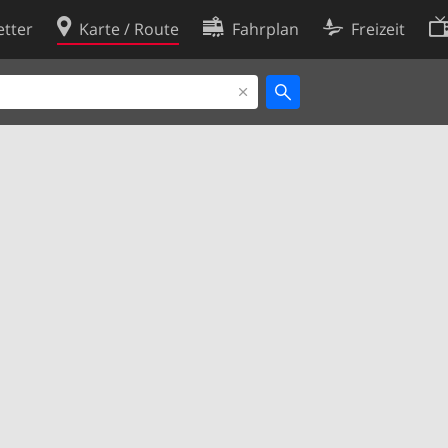
tter
Karte / Route
Fahrplan
Freizeit
Cookie-Richtlinie
ingungen
Cookie-Einstellungen
rklärung
Entwickler