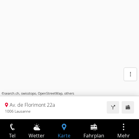
©
search.ch
,
swisstopo
,
OpenStreetMap
,
others
Av. de Florimont 22a
1006 Lausanne
Tel
Wetter
Karte
Fahrplan
Mehr