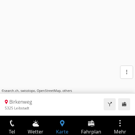
©
search.ch
,
swisstopo
,
OpenStreetMap
,
others
Birkenweg
5325 Leibstadt
Tel
Wetter
Karte
Fahrplan
Mehr