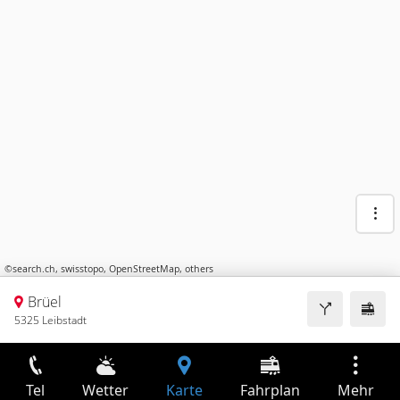
©
search.ch
,
swisstopo
,
OpenStreetMap
,
others
Brüel
5325 Leibstadt
Tel
Wetter
Karte
Fahrplan
Mehr