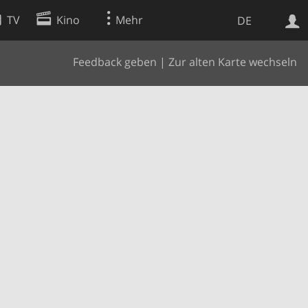
TV
Kino
Mehr
DE
Feedback geben
|
Zur alten Karte wechseln
Websuche
Apps