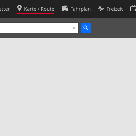
tter
Karte / Route
Fahrplan
Freizeit
Cookie-Richtlinie
ingungen
Cookie-Einstellungen
rklärung
Entwickler