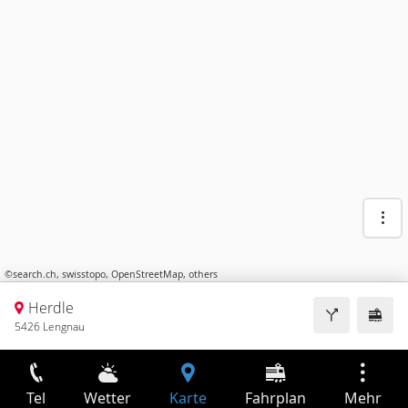
©
search.ch
,
swisstopo
,
OpenStreetMap
,
others
Herdle
5426 Lengnau
Tel
Wetter
Karte
Fahrplan
Mehr