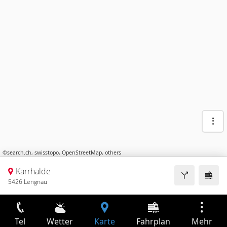
©
search.ch
,
swisstopo
,
OpenStreetMap
,
others
Karrhalde
5426 Lengnau
Tel
Wetter
Karte
Fahrplan
Mehr