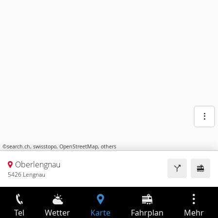
©
search.ch
,
swisstopo
,
OpenStreetMap
,
others
Oberlengnau
5426 Lengnau
Tel
Wetter
Karte
Fahrplan
Mehr