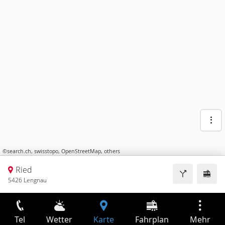
©
search.ch
,
swisstopo
,
OpenStreetMap
,
others
Ried
5426 Lengnau
Tel
Wetter
Karte
Fahrplan
Mehr