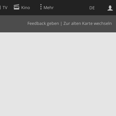
TV
Kino
Mehr
DE
Feedback geben
|
Zur alten Karte wechseln
Websuche
Apps