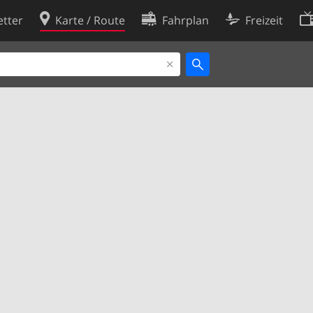
tter
Karte / Route
Fahrplan
Freizeit
Cookie-Richtlinie
ingungen
Cookie-Einstellungen
rklärung
Entwickler