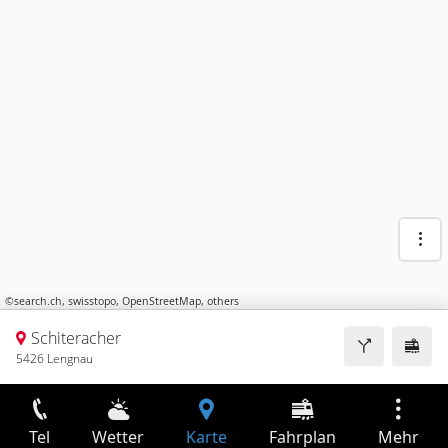
©
search.ch
,
swisstopo
,
OpenStreetMap
,
others
Schiteracher
5426 Lengnau
Tel
Wetter
Karte
Fahrplan
Mehr