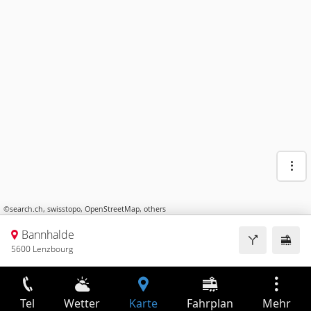
©
search.ch
,
swisstopo
,
OpenStreetMap
,
others
Bannhalde
5600 Lenzbourg
Tel
Wetter
Karte
Fahrplan
Mehr