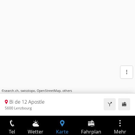
©
search.ch
,
swisstopo
,
OpenStreetMap
,
others
Bi de 12 Apostle
5600 Lenzbourg
Tel
Wetter
Karte
Fahrplan
Mehr