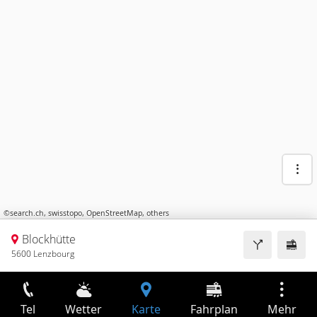
©
search.ch
,
swisstopo
,
OpenStreetMap
,
others
Blockhütte
5600 Lenzbourg
Tel
Wetter
Karte
Fahrplan
Mehr