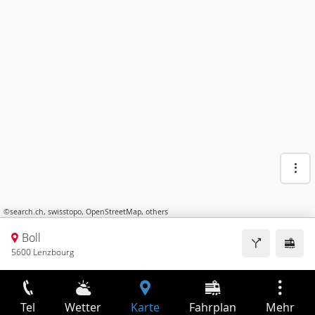
©
search.ch
,
swisstopo
,
OpenStreetMap
,
others
Boll
5600 Lenzbourg
Tel
Wetter
Karte
Fahrplan
Mehr