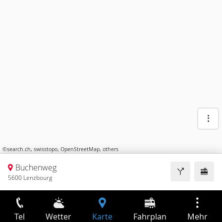
©
search.ch
,
swisstopo
,
OpenStreetMap
,
others
Buchenweg
5600 Lenzbourg
Tel
Wetter
Karte
Fahrplan
Mehr