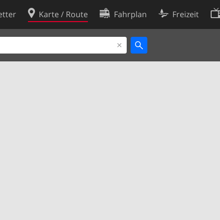
tter
Karte / Route
Fahrplan
Freizeit
Cookie-Richtlinie
ingungen
Cookie-Einstellungen
rklärung
Entwickler