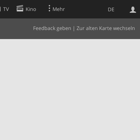
TV
Kino
Mehr
DE
Feedback geben
|
Zur alten Karte wechseln
Websuche
Apps