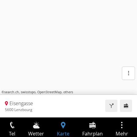
©
search.ch
,
swisstopo
,
OpenStreetMap
,
others
Eisengasse
5600 Lenzbourg
Tel
Wetter
Karte
Fahrplan
Mehr