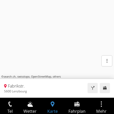
©
search.ch
,
swisstopo
,
OpenStreetMap
,
others
Fabrikstr.
5600 Lenzbourg
Tel
Wetter
Karte
Fahrplan
Mehr